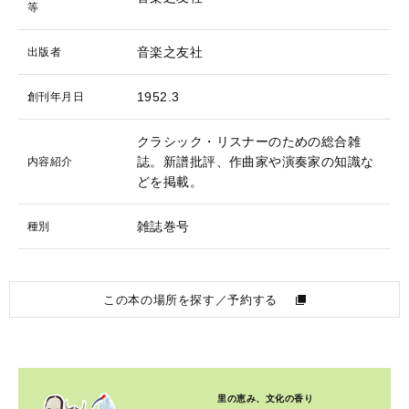
等
音楽之友社
出版者
1952.3
創刊年月日
クラシック・リスナーのための総合雑
誌。新譜批評、作曲家や演奏家の知識な
内容紹介
どを掲載。
雑誌巻号
種別
この本の場所を探す／予約する
里の恵み、文化の香り