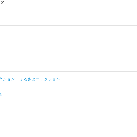
-01
クション
ふるさとコレクション
館