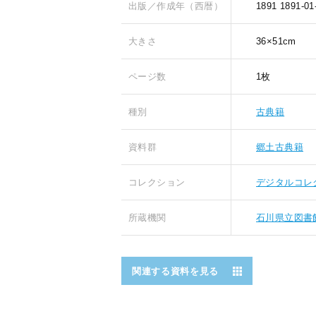
出版／作成年（西暦）
1891
1891-01
大きさ
36×51cm
ページ数
1枚
種別
古典籍
資料群
郷土古典籍
コレクション
デジタルコレ
所蔵機関
石川県立図書
関連する資料を見る