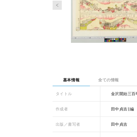
基本情報
全ての情報
タイトル
金沢開始三百
作成者
田中貞吉∥編
出版／書写者
田中貞吉