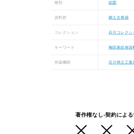
種別
絵図
資料群
郷土古典籍
コレクション
石川コレクシ
キーワード
梅田家絵画資
所蔵機関
石川県立工業
著作権なし-契約によ