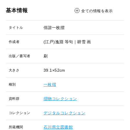
基本情報
全ての情報を表示
俳諧一枚摺
タイトル
(江戸)逸淵 等句｜耕雪 画
作成者
刷
出版／書写者
39.1×52cm
大きさ
一枚摺
種別
摺物コレクション
資料群
デジタルコレクション
コレクション
石川県立図書館
所蔵機関