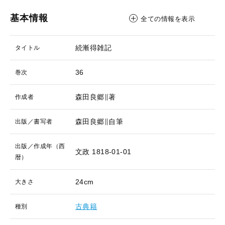
基本情報
全ての情報を表示
続漸得雑記
タイトル
36
巻次
森田良郷∥著
作成者
森田良郷∥自筆
出版／書写者
出版／作成年（西
文政
1818-01-01
暦）
24cm
大きさ
古典籍
種別