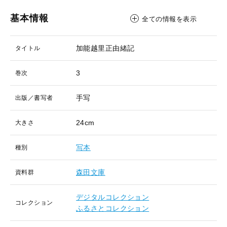
基本情報
全ての情報を表示
加能越里正由緒記
タイトル
3
巻次
手写
出版／書写者
24cm
大きさ
写本
種別
森田文庫
資料群
デジタルコレクション
コレクション
ふるさとコレクション