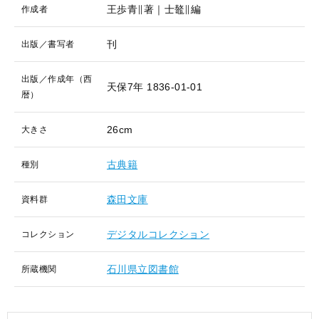
王歩青∥著｜士鼇∥編
作成者
刊
出版／書写者
出版／作成年（西
天保7年
1836-01-01
暦）
26cm
大きさ
古典籍
種別
森田文庫
資料群
デジタルコレクション
コレクション
石川県立図書館
所蔵機関