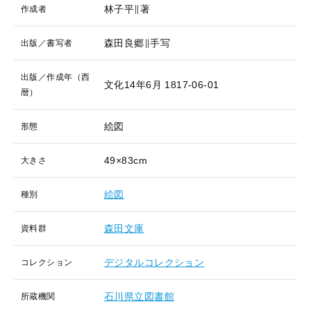
林子平∥著
作成者
森田良郷∥手写
出版／書写者
出版／作成年（西
文化14年6月
1817-06-01
暦）
絵図
形態
49×83cm
大きさ
絵図
種別
森田文庫
資料群
デジタルコレクション
コレクション
石川県立図書館
所蔵機関