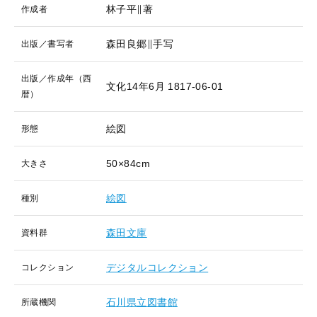
林子平∥著
作成者
森田良郷∥手写
出版／書写者
出版／作成年（西
文化14年6月
1817-06-01
暦）
絵図
形態
50×84cm
大きさ
絵図
種別
森田文庫
資料群
デジタルコレクション
コレクション
石川県立図書館
所蔵機関