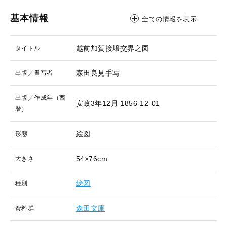
基本情報
全ての情報を表示
越前加賀接壌交界之図
タイトル
森田良見手写
出版／書写者
出版／作成年（西
安政3年12月
1856-12-01
暦）
絵図
形態
54×76cm
大きさ
絵図
種別
森田文庫
資料群