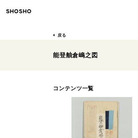
戻る
能登舳倉嶋之図
コンテンツ一覧