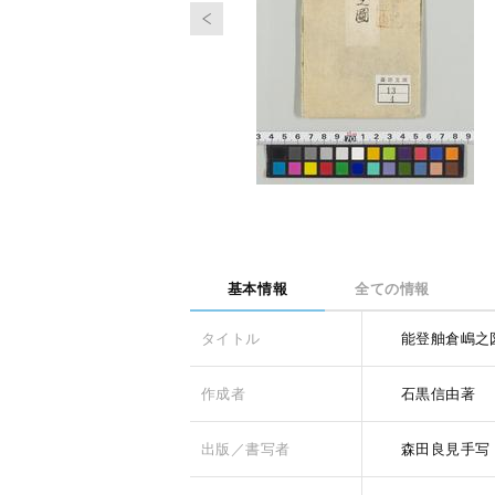
基本情報
全ての情報
タイトル
能登舳倉嶋之
作成者
石黒信由著
出版／書写者
森田良見手写