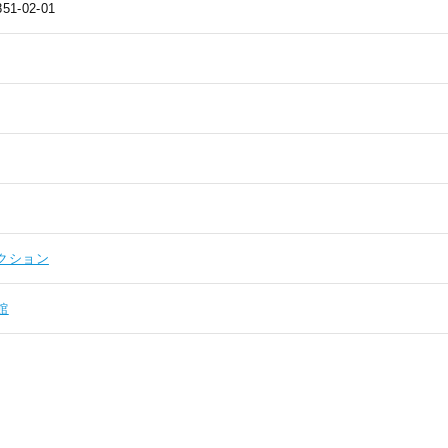
851-02-01
クション
館