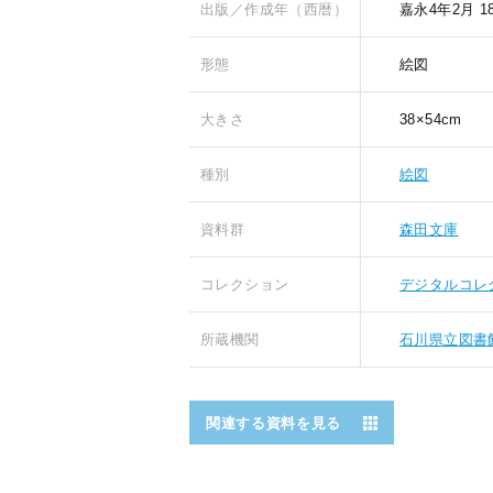
出版／作成年（西暦）
嘉永4年2月
1
形態
絵図
大きさ
38×54cm
種別
絵図
資料群
森田文庫
コレクション
デジタルコレ
所蔵機関
石川県立図書
関連する資料を見る