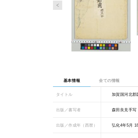
基本情報
全ての情報
タイトル
加賀国河北郡
出版／書写者
森田良見手写
出版／作成年（西暦）
弘化4年5月
1