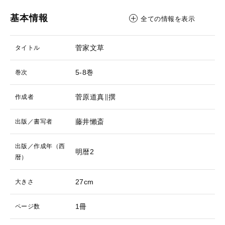
基本情報
全ての情報を表示
菅家文草
タイトル
5-8巻
巻次
菅原道真∥撰
作成者
藤井懶斎
出版／書写者
出版／作成年（西
明暦2
暦）
27cm
大きさ
1冊
ページ数