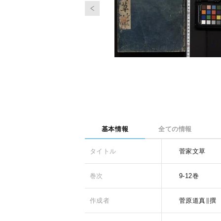
基本情報
全ての情報
タイトル
菅家文草
巻次
9-12巻
作成者
菅原道真∥撰