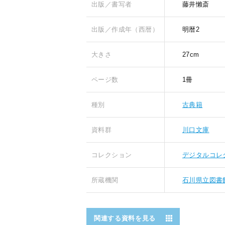
出版／書写者
藤井懶斎
出版／作成年（西暦）
明暦2
大きさ
27cm
ページ数
1冊
種別
古典籍
資料群
川口文庫
コレクション
デジタルコレ
所蔵機関
石川県立図書
関連する資料を見る