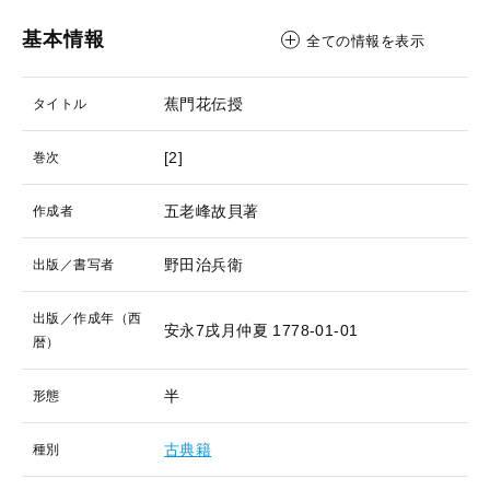
基本情報
全ての情報を表示
蕉門花伝授
タイトル
[2]
巻次
五老峰故貝著
作成者
野田治兵衛
出版／書写者
出版／作成年（西
安永7戌月仲夏
1778-01-01
暦）
半
形態
古典籍
種別