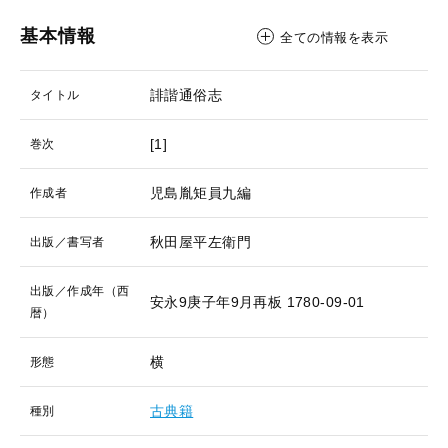
基本情報
全ての情報を表示
誹諧通俗志
タイトル
[1]
巻次
児島胤矩員九編
作成者
秋田屋平左衛門
出版／書写者
出版／作成年（西
安永9庚子年9月再板
1780-09-01
暦）
横
形態
古典籍
種別