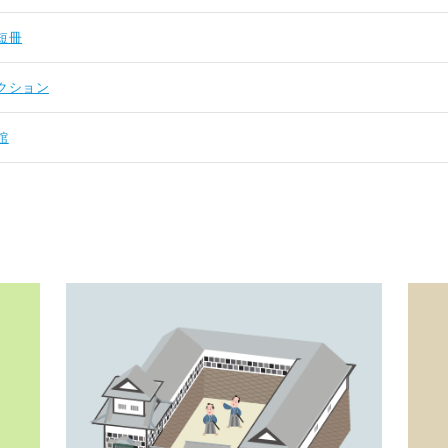
短冊
クション
館