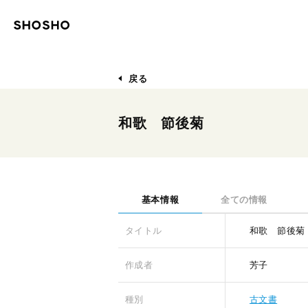
戻る
和歌 節後菊
基本情報
全ての情報
タイトル
和歌 節後菊
作成者
芳子
種別
古文書