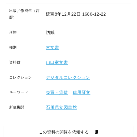
出版／作成年（西
延宝8年12月22日
1680-12-22
暦）
切紙
形態
古文書
種別
山口家文書
資料群
デジタルコレクション
コレクション
売買・貸借
借用証文
キーワード
石川県立図書館
所蔵機関
この資料の閲覧を依頼する