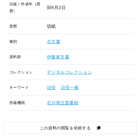
出版／作成年（西
卯9月2日
暦）
切紙
形態
古文書
種別
伊藤家文書
資料群
デジタルコレクション
コレクション
治安
治安一般
キーワード
石川県立図書館
所蔵機関
この資料の閲覧を依頼する