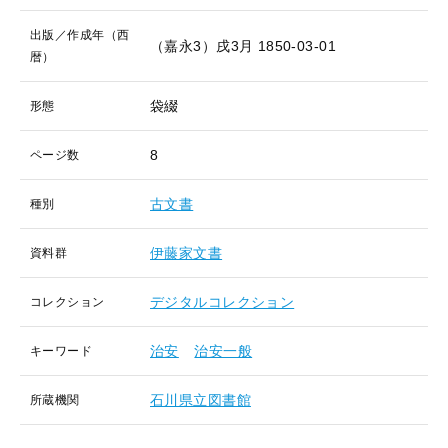
出版／作成年（西
（嘉永3）戌3月
1850-03-01
暦）
袋綴
形態
8
ページ数
古文書
種別
伊藤家文書
資料群
デジタルコレクション
コレクション
治安
治安一般
キーワード
石川県立図書館
所蔵機関