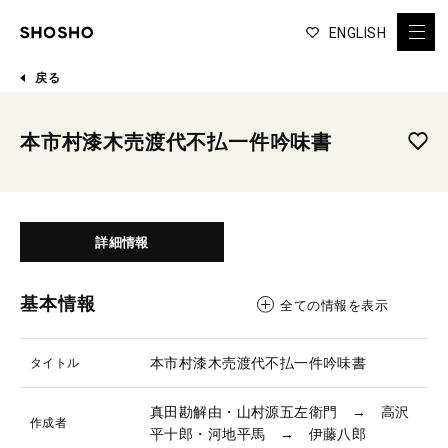
ENGLISH
戻る
本市村漆木売渡代不払一件吟味書
詳細情報
基本情報
全ての情報を表示
本市村漆木売渡代不払一件吟味書
タイトル
真田勘解由・山村源五左衛門 → 高沢
作成者
平十郎・河地平馬 → 伊藤八郎