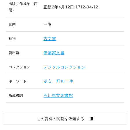
出版／作成年（西
正徳2年4月12日
1712-04-12
暦）
一巻
形態
古文書
種別
伊藤家文書
資料群
デジタルコレクション
コレクション
治安
肝煎一件
キーワード
石川県立図書館
所蔵機関
この資料の閲覧を依頼する