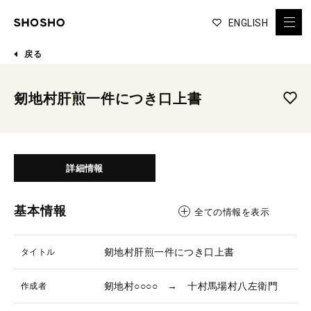
ENGLISH
戻る
剱地村肝煎一件につき口上書
詳細情報
基本情報
全ての情報を表示
剱地村肝煎一件につき口上書
タイトル
剱地村○○○○ → 十村馬場村八左衛門
作成者