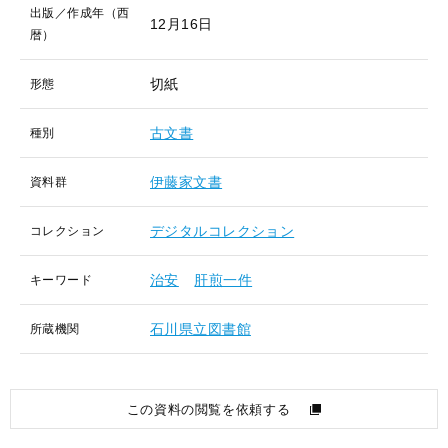
出版／作成年（西
12月16日
暦）
切紙
形態
古文書
種別
伊藤家文書
資料群
デジタルコレクション
コレクション
治安
肝煎一件
キーワード
石川県立図書館
所蔵機関
この資料の閲覧を依頼する