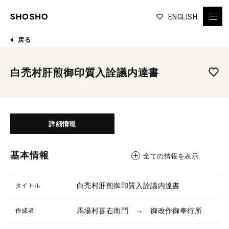
ENGLISH
戻る
白禿村肝煎御印質入詮議内達書
詳細情報
基本情報
全ての情報を表示
白禿村肝煎御印質入詮議内達書
タイトル
馬場村喜右衛門 → 御改作御奉行所
作成者