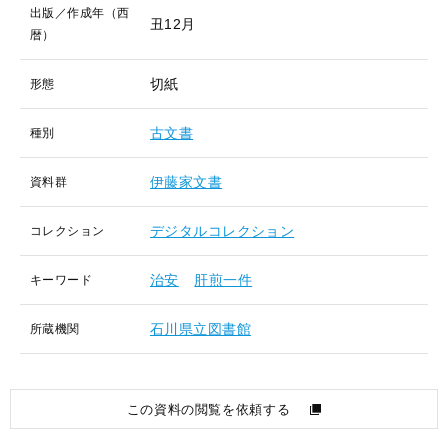
出版／作成年（西
丑12月
暦）
切紙
形態
古文書
種別
伊藤家文書
資料群
デジタルコレクション
コレクション
治安
肝煎一件
キーワード
石川県立図書館
所蔵機関
この資料の閲覧を依頼する