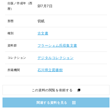
出版／作成年（西
卯7月7日
暦）
切紙
形態
古文書
種別
フラーシェム氏収集文書
資料群
デジタルコレクション
コレクション
石川県立図書館
所蔵機関
この資料の閲覧を依頼する
関連する資料を見る