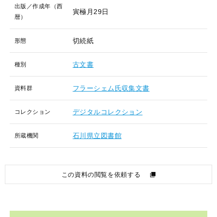
出版／作成年（西
寅極月29日
暦）
切続紙
形態
古文書
種別
フラーシェム氏収集文書
資料群
デジタルコレクション
コレクション
石川県立図書館
所蔵機関
この資料の閲覧を依頼する