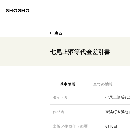
戻る
七尾上酒等代金差引書
基本情報
全ての情報
タイトル
七尾上酒等代
作成者
東浜町今浜惣
出版／作成年（西暦）
6月5日