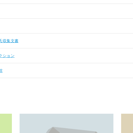
氏収集文書
クション
館