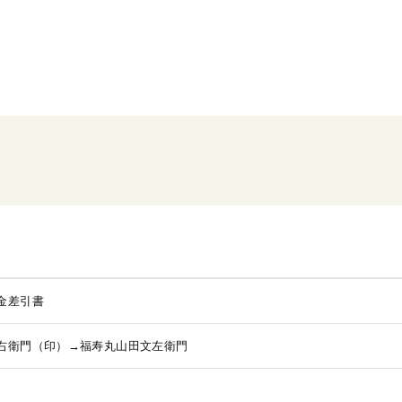
金差引書
右衛門（印）→福寿丸山田文左衛門