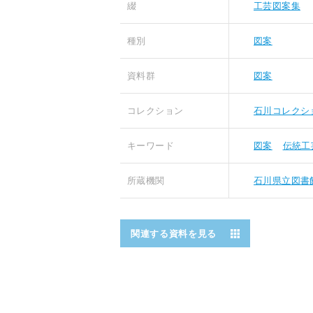
綴
工芸図案集
種別
図案
資料群
図案
コレクション
石川コレクシ
キーワード
図案
伝統工
所蔵機関
石川県立図書
関連する資料を見る