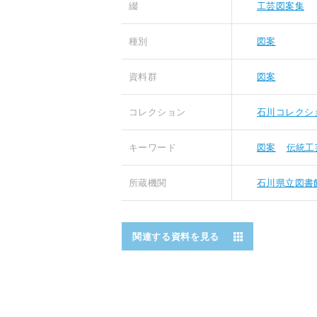
綴
工芸図案集
種別
図案
資料群
図案
コレクション
石川コレクシ
キーワード
図案
伝統工
所蔵機関
石川県立図書
関連する資料を見る