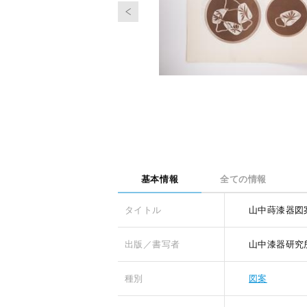
基本情報
全ての情報
タイトル
山中蒔漆器図案
出版／書写者
山中漆器研究
種別
図案