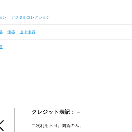
ョン
デジタルコレクション
芸
漆器
山中漆器
館
クレジット表記：－
二次利用不可。閲覧のみ。