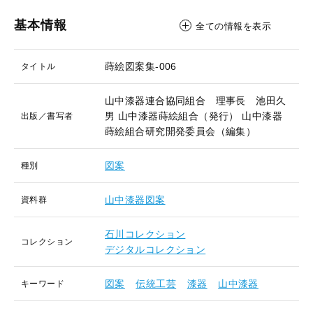
基本情報
全ての情報を表示
蒔絵図案集-006
タイトル
山中漆器連合協同組合 理事長 池田久
男
山中漆器蒔絵組合（発行）
山中漆器
出版／書写者
蒔絵組合研究開発委員会（編集）
図案
種別
山中漆器図案
資料群
石川コレクション
コレクション
デジタルコレクション
図案
伝統工芸
漆器
山中漆器
キーワード