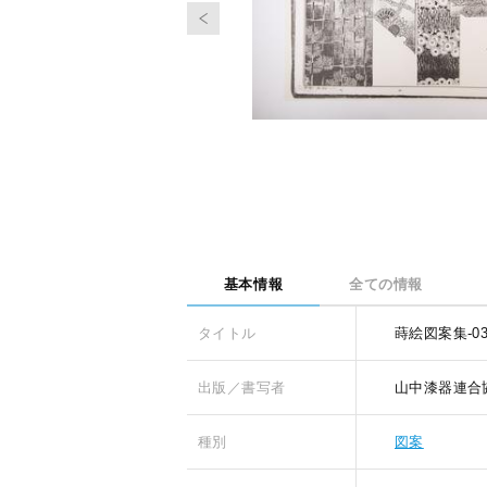
基本情報
全ての情報
タイトル
蒔絵図案集-03
出版／書写者
山中漆器連合
種別
図案