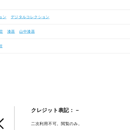
ョン
デジタルコレクション
芸
漆器
山中漆器
館
クレジット表記：－
二次利用不可。閲覧のみ。