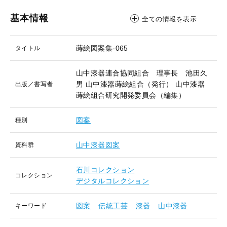
基本情報
全ての情報を表示
蒔絵図案集-065
タイトル
山中漆器連合協同組合 理事長 池田久
男
山中漆器蒔絵組合（発行）
山中漆器
出版／書写者
蒔絵組合研究開発委員会（編集）
図案
種別
山中漆器図案
資料群
石川コレクション
コレクション
デジタルコレクション
図案
伝統工芸
漆器
山中漆器
キーワード