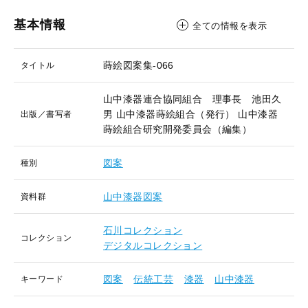
基本情報
全ての情報を表示
蒔絵図案集-066
タイトル
山中漆器連合協同組合 理事長 池田久
男
山中漆器蒔絵組合（発行）
山中漆器
出版／書写者
蒔絵組合研究開発委員会（編集）
図案
種別
山中漆器図案
資料群
石川コレクション
コレクション
デジタルコレクション
図案
伝統工芸
漆器
山中漆器
キーワード