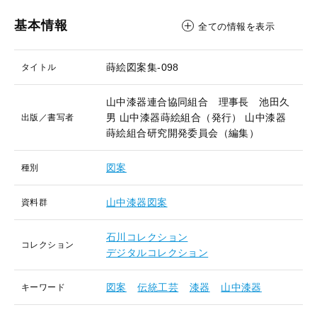
基本情報
全ての情報を表示
蒔絵図案集-098
タイトル
山中漆器連合協同組合 理事長 池田久
男
山中漆器蒔絵組合（発行）
山中漆器
出版／書写者
蒔絵組合研究開発委員会（編集）
図案
種別
山中漆器図案
資料群
石川コレクション
コレクション
デジタルコレクション
図案
伝統工芸
漆器
山中漆器
キーワード