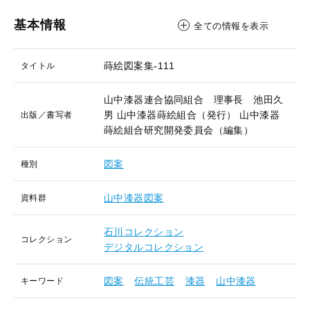
基本情報
全ての情報を表示
蒔絵図案集-111
タイトル
山中漆器連合協同組合 理事長 池田久
男
山中漆器蒔絵組合（発行）
山中漆器
出版／書写者
蒔絵組合研究開発委員会（編集）
図案
種別
山中漆器図案
資料群
石川コレクション
コレクション
デジタルコレクション
図案
伝統工芸
漆器
山中漆器
キーワード