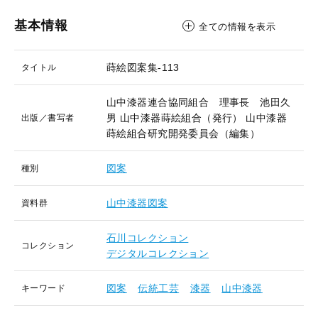
基本情報
全ての情報を表示
蒔絵図案集-113
タイトル
山中漆器連合協同組合 理事長 池田久
男
山中漆器蒔絵組合（発行）
山中漆器
出版／書写者
蒔絵組合研究開発委員会（編集）
図案
種別
山中漆器図案
資料群
石川コレクション
コレクション
デジタルコレクション
図案
伝統工芸
漆器
山中漆器
キーワード