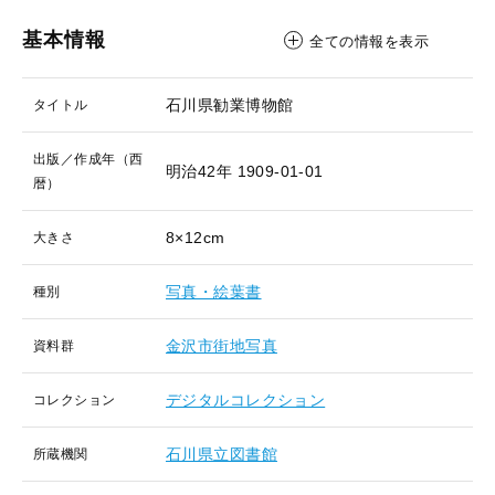
基本情報
全ての情報を表示
石川県勧業博物館
タイトル
出版／作成年（西
明治42年
1909-01-01
暦）
8×12cm
大きさ
写真・絵葉書
種別
金沢市街地写真
資料群
デジタルコレクション
コレクション
石川県立図書館
所蔵機関