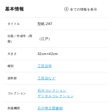
基本情報
全ての情報を表示
型紙-287
タイトル
出版／作成年（西
（江戸）
暦）
32cm×42cm
大きさ
工芸品等
種別
工芸品など
資料群
石川コレクション
コレクション
デジタルコレクション
石川県立図書館
所蔵機関