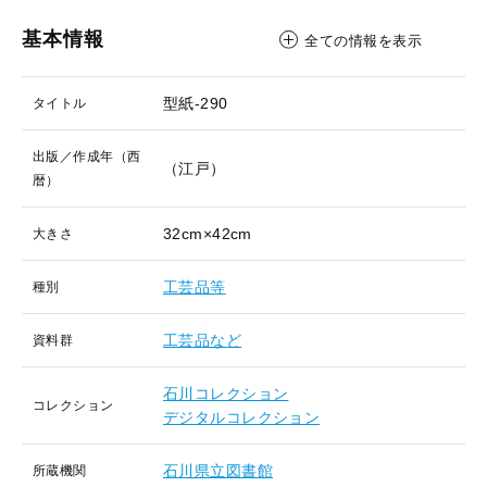
基本情報
全ての情報を表示
型紙-290
タイトル
出版／作成年（西
（江戸）
暦）
32cm×42cm
大きさ
工芸品等
種別
工芸品など
資料群
石川コレクション
コレクション
デジタルコレクション
石川県立図書館
所蔵機関