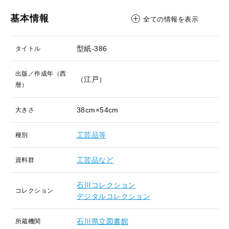
基本情報
全ての情報を表示
型紙-386
タイトル
出版／作成年（西
（江戸）
暦）
38cm×54cm
大きさ
工芸品等
種別
工芸品など
資料群
石川コレクション
コレクション
デジタルコレクション
石川県立図書館
所蔵機関