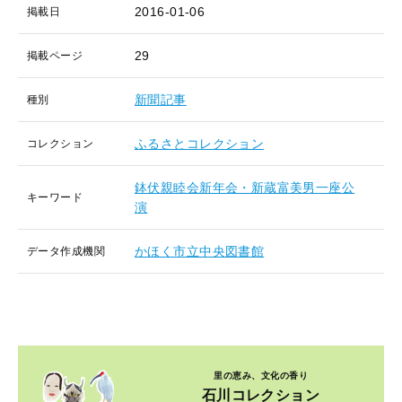
2016-01-06
掲載日
29
掲載ページ
新聞記事
種別
ふるさとコレクション
コレクション
鉢伏親睦会新年会・新蔵富美男一座公
キーワード
演
かほく市立中央図書館
データ作成機関
里の恵み、文化の香り
石川コレクション