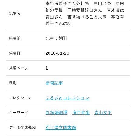
本谷有希子さん芥川賞 白山出身 県内
初の受賞 同時受賞滝口さん 直木賞は
記事名
青山さん 書き続けること大事 本谷有
希子さんの話
北中：朝刊
掲載紙
2016-01-20
掲載日
1
掲載ページ
新聞記事
種別
ふるさとコレクション
コレクション
異類婚姻譚
滝口悠生
青山文平
キーワード
石川県立図書館
データ作成機関