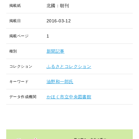
北國：朝刊
掲載紙
2016-03-12
掲載日
1
掲載ページ
新聞記事
種別
ふるさとコレクション
コレクション
油野和一郎氏
キーワード
かほく市立中央図書館
データ作成機関