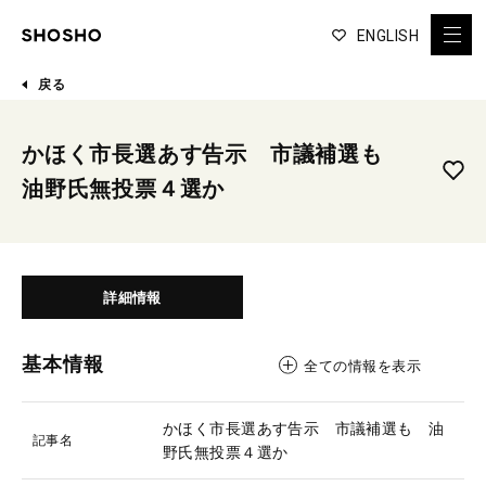
ENGLISH
戻る
かほく市長選あす告示 市議補選も
油野氏無投票４選か
詳細情報
基本情報
全ての情報を表示
かほく市長選あす告示 市議補選も 油
記事名
野氏無投票４選か