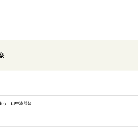
祭
集う 山中漆器祭