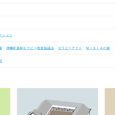
クション
園
津幡町森林セラピー推進協議会
セラピーアクト
ＭＩＳＩＡの森
館