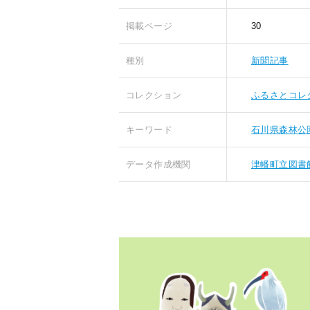
掲載ページ
30
種別
新聞記事
コレクション
ふるさとコレ
キーワード
石川県森林公
データ作成機関
津幡町立図書