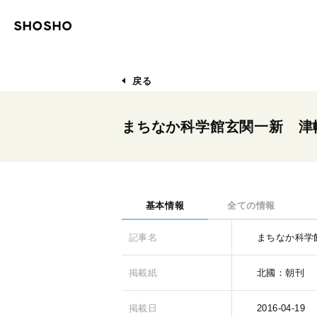
戻る
まちなか科学館玄関一新 津
基本情報
全ての情報
記事名
まちなか科学
掲載紙
北國：朝刊
掲載日
2016-04-19