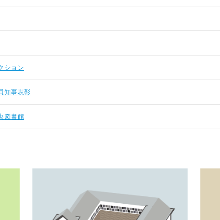
クション
員知事表彰
央図書館