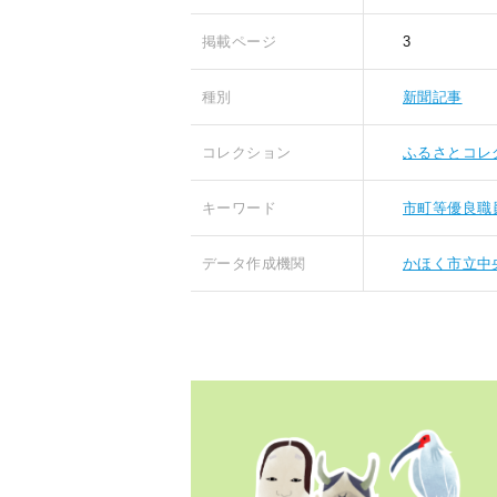
掲載ページ
3
種別
新聞記事
コレクション
ふるさとコレ
キーワード
市町等優良職
データ作成機関
かほく市立中