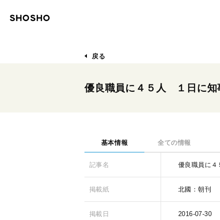
戻る
優良職員に４５人 １日に知
基本情報
全ての情報
記事名
優良職員に４
掲載紙
北國：朝刊
掲載日
2016-07-30