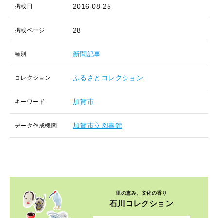
2016-08-25
掲載日
28
掲載ページ
新聞記事
種別
ふるさとコレクション
コレクション
加賀市
キーワード
加賀市立図書館
データ作成機関
里の恵み、文化の香り
石川コレクション