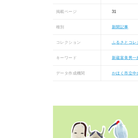
掲載ページ
31
種別
新聞記事
コレクション
ふるさとコレ
キーワード
新蔵富美男一
データ作成機関
かほく市立中