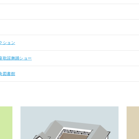
クション
座歌謡舞踊ショー
央図書館