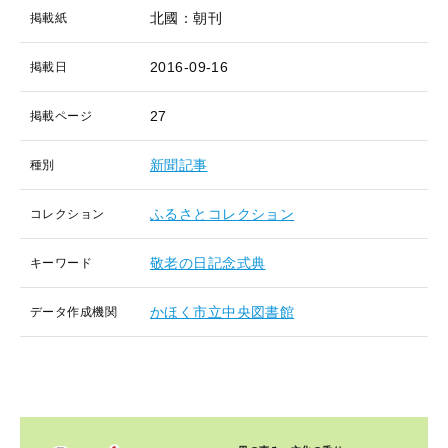
北國：朝刊
掲載紙
2016-09-16
掲載日
27
掲載ページ
新聞記事
種別
ふるさとコレクション
コレクション
敬老の日記念式典
キーワード
かほく市立中央図書館
データ作成機関